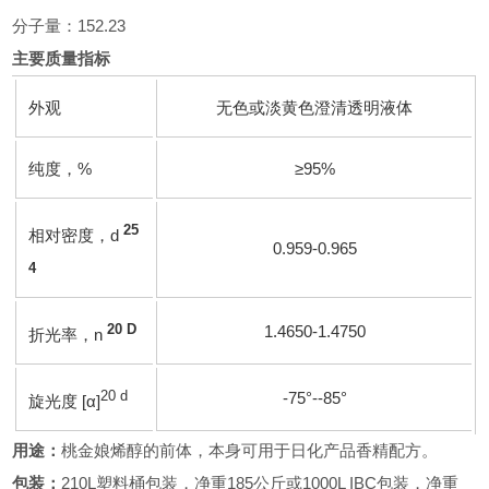
分子量：152.23
主要质量指标
外观
无色或淡黄色澄清透明液体
纯度，%
≥95%
25
相对密度，
d
0.959-0.965
4
20 D
1.4650-1.4750
折光率，
n
20 d
-75°--85°
旋光度 [α]
用途：
桃金娘烯醇的前体，本身可用于日化产品香精配方。
包装：
210L塑料桶包装，净重185公斤或1000L IBC包装，净重