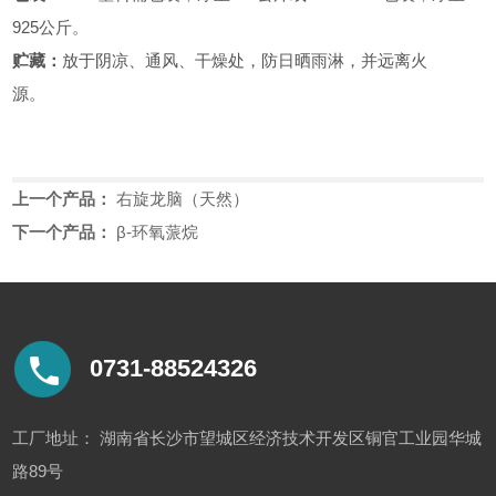
925公斤。
贮藏：
放于阴凉、通风、干燥处，防日晒雨淋，并远离火
源。
上一个产品：
右旋龙脑（天然）
下一个产品：
β-环氧蒎烷
0731-88524326
工厂地址： 湖南省长沙市望城区经济技术开发区铜官工业园华城
路89号